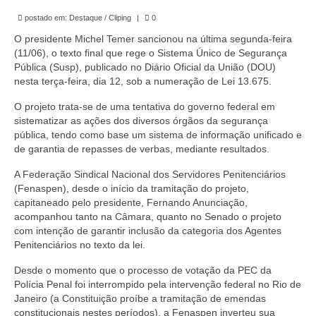
de Mato Grosso
postado em:
Destaque / Cliping
|
0
Formulário de Requerimento Padrão Sindsppen
O presidente Michel Temer sancionou na última segunda-feira
(11/06), o texto final que rege o Sistema Único de Segurança
Estatuto do Sindsppen
Pública (Susp), publicado no Diário Oficial da União (DOU)
nesta terça-feira, dia 12, sob a numeração de Lei 13.675.
Tabela Salarial do Sistema Penitenciário
O projeto trata-se de uma tentativa do governo federal em
sistematizar as ações dos diversos órgãos da segurança
Serviços prestados pelo Sindicato dos
pública, tendo como base um sistema de informação unificado e
Servidores Penitenciários de Mato Grosso
de garantia de repasses de verbas, mediante resultados.
Filie-se
A Federação Sindical Nacional dos Servidores Penitenciários
(Fenaspen), desde o início da tramitação do projeto,
Notícias Gerais
capitaneado pelo presidente, Fernando Anunciação,
acompanhou tanto na Câmara, quanto no Senado o projeto
Artigos
com intenção de garantir inclusão da categoria dos Agentes
Penitenciários no texto da lei.
Esportes
Desde o momento que o processo de votação da PEC da
Nota de Falecimento
Polícia Penal foi interrompido pela intervenção federal no Rio de
Janeiro (a Constituição proíbe a tramitação de emendas
Notícias
constitucionais nestes períodos), a Fenaspen inverteu sua