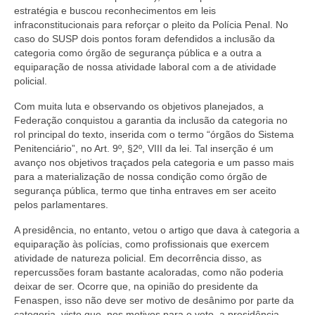
estratégia e buscou reconhecimentos em leis
Pautas Nacionais
infraconstitucionais para reforçar o pleito da Polícia Penal. No
caso do SUSP dois pontos foram defendidos a inclusão da
Convênios
categoria como órgão de segurança pública e a outra a
equiparação de nossa atividade laboral com a de atividade
Fale Conosco
policial.
Com muita luta e observando os objetivos planejados, a
Permutas Disponíveis
Federação conquistou a garantia da inclusão da categoria no
rol principal do texto, inserida com o termo “órgãos do Sistema
Área do Filiado
Penitenciário”, no Art. 9º, §2º, VIII da lei. Tal inserção é um
avanço nos objetivos traçados pela categoria e um passo mais
Regimento interno do Sindsppen
para a materialização de nossa condição como órgão de
segurança pública, termo que tinha entraves em ser aceito
pelos parlamentares.
A presidência, no entanto, vetou o artigo que dava à categoria a
equiparação às polícias, como profissionais que exercem
atividade de natureza policial. Em decorrência disso, as
repercussões foram bastante acaloradas, como não poderia
deixar de ser. Ocorre que, na opinião do presidente da
Fenaspen, isso não deve ser motivo de desânimo por parte da
categoria, visto que, nos motivos para o veto, a presidência