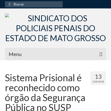
Buscar
por:
Menu
Início
Sistema Prisional é
13
Institucional
JUN 2018
reconhecido como
Diretoria Sindsppen
órgão da Segurança
Histórico do Sindsppen
Pública no SUSP
Histórico do Sistema Penitenciário do Estado