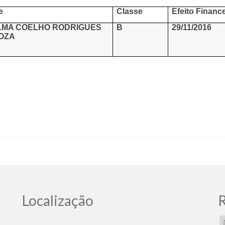
e
Classe
Efeito Financ
LMA COELHO RODRIGUES
B
29/11/2016
TOZA
Localização
R