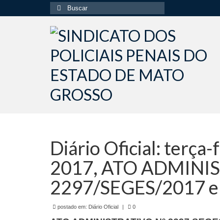
Buscar
por:
Diário Oficial: terça
2017, ATO ADMINI
2297/SEGES/2017 e
postado em:
Diário Oficial
|
0