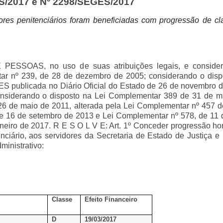
/2017 e Nº 2298/SEGES/2017
idores penitenciários foram beneficiadas com progressão de c
OAS, no uso de suas atribuições legais, e consider
entar nº 239, de 28 de dezembro de 2005; considerando o dis
EGES publicada no Diário Oficial do Estado de 26 de novembro 
onsiderando o disposto na Lei Complementar 389 de 31 de m
26 de maio de 2011, alterada pela Lei Complementar nº 457 
e 16 de setembro de 2013 e Lei Complementar nº 578, de 11 d
eiro de 2017. R E S O L V E: Art. 1º Conceder progressão hor
nciário, aos servidores da Secretaria de Estado de Justiça e 
inistrativo:
Classe
Efeito Financeiro
D
19/03/2017