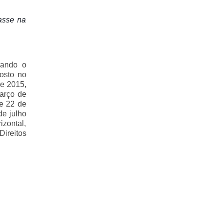
lasse na
ando o
posto no
de 2015,
arço de
de 22 de
e julho
izontal,
Direitos