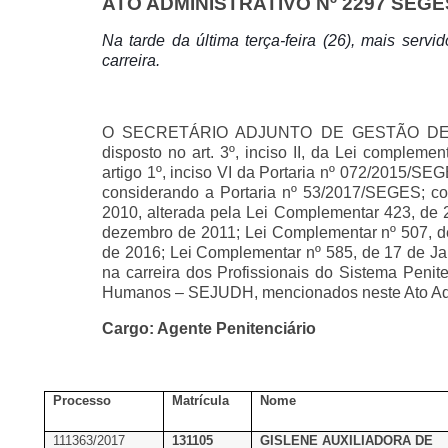
ATO ADMINISTRATIVO Nº 2297 SEGES
Na tarde da última terça-feira (26), mais serv
carreira.
O SECRETÁRIO ADJUNTO DE GESTÃO DE PESS
disposto no art. 3º, inciso II, da Lei complem
artigo 1º, inciso VI da Portaria nº 072/2015/S
considerando a Portaria nº 53/2017/SEGES; c
2010, alterada pela Lei Complementar 423, de 
dezembro de 2011; Lei Complementar nº 507, d
de 2016; Lei Complementar nº 585, de 17 de Jan
na carreira dos Profissionais do Sistema Penite
Humanos – SEJUDH, mencionados neste Ato Adm
Cargo: Agente Penitenciário
Processo
Matrícula
Nome
111363/2017
131105
GISLENE AUXILIADORA DE