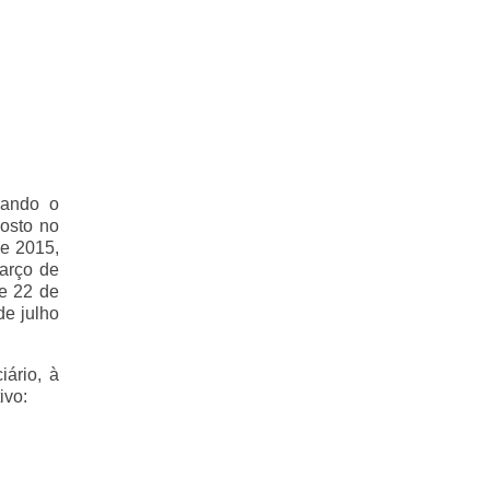
ando o
posto no
de 2015,
arço de
de 22 de
e julho
iário, à
ivo: