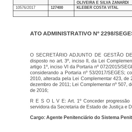
OLIVEIRA E SILVA ZANARDI
10576/2017
127400
KLEBER COSTA VITAL
ATO ADMINISTRATIVO Nº 2298/SEGE
O SECRETÁRIO ADJUNTO DE GESTÃO DE PESS
disposto no art. 3º, inciso II, da Lei Complem
artigo 1º, inciso VI da Portaria nº 072/2015/S
considerando a Portaria nº 53/2017/SEGES; c
2010, alterada pela Lei Complementar 423, de 
dezembro de 2011; Lei Complementar nº 507, d
de 2016;
R E S O L V E: Art. 1º Conceder progressão ho
servidora da Secretaria de Estado de Justiça e
Cargo: Agente Penitenciário do Sistema Penit