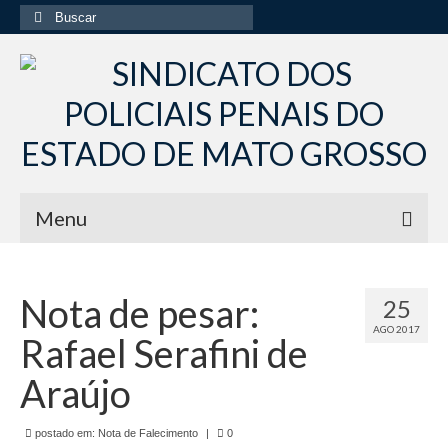
Buscar
por:
Menu
Início
Nota de pesar:
25
Institucional
AGO 2017
Rafael Serafini de
Diretoria Sindsppen
Araújo
Histórico do Sindsppen
postado em:
Histórico do Sistema Penitenciário do Estado
Nota de Falecimento
|
0