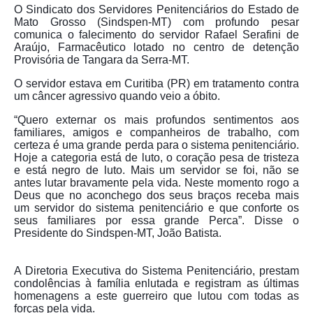
de Mato Grosso
O Sindicato dos Servidores Penitenciários do Estado de
Mato Grosso (Sindspen-MT) com profundo pesar
Formulário de Requerimento Padrão Sindsppen
comunica o falecimento do servidor Rafael Serafini de
Araújo, Farmacêutico lotado no centro de detenção
Provisória de Tangara da Serra-MT.
Estatuto do Sindsppen
O servidor estava em Curitiba (PR) em tratamento contra
Tabela Salarial do Sistema Penitenciário
um câncer agressivo quando veio a óbito.
“Quero externar os mais profundos sentimentos aos
Serviços prestados pelo Sindicato dos
familiares, amigos e companheiros de trabalho, com
Servidores Penitenciários de Mato Grosso
certeza é uma grande perda para o sistema penitenciário.
Hoje a categoria está de luto, o coração pesa de tristeza
Filie-se
e está negro de luto. Mais um servidor se foi, não se
antes lutar bravamente pela vida. Neste momento rogo a
Notícias Gerais
Deus que no aconchego dos seus braços receba mais
um servidor do sistema penitenciário e que conforte os
Artigos
seus familiares por essa grande Perca”. Disse o
Presidente do Sindspen-MT, João Batista.
Esportes
A Diretoria Executiva do Sistema Penitenciário, prestam
Nota de Falecimento
condolências à família enlutada e registram as últimas
homenagens a este guerreiro que lutou com todas as
Notícias
forças pela vida.