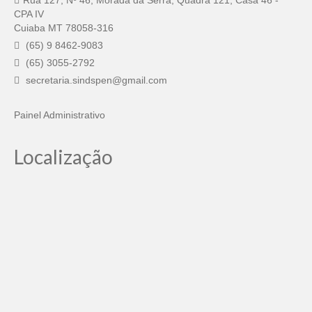
Rua 127, Nº 46, Morada da Serra, Quadra 121, Casa 46 -
CPA IV
Cuiaba MT 78058-316
(65) 9 8462-9083
(65) 3055-2792
secretaria.sindspen@gmail.com
Painel Administrativo
Localização