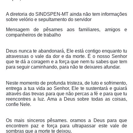
Pautas Nacionais
A diretoria do SINDSPEN-MT ainda não tem informações
sobre velório e sepultamento do servidor
Convênios
Mensagem de pêsames aos familiares, amigos e
Fale Conosco
companheiros de trabalho
Permutas Disponíveis
Deus nunca te abandonará, Ele está contigo enquanto tu
atravessas o vale da dor e da morte. É o nosso Senhor
Área do Filiado
que te dá a coragem e a força que nem tu sabes que tem
para seguir caminhando, para não te deixares afundar.
Regimento interno do Sindsppen
Neste momento de profunda tristeza, de luto e sofrimento,
entrega a tua vida ao Senhor, Ele te sustentará e guiará
através das trevas para que não percas a fé e para que tu
reencontres a luz. Ama a Deus sobre todas as coisas,
confie Nele.
Os mais sinceros pêsames. oramos a Deus para que
encontrem paz e força para ultrapassar este vale de
sombras que a morte te deixou.