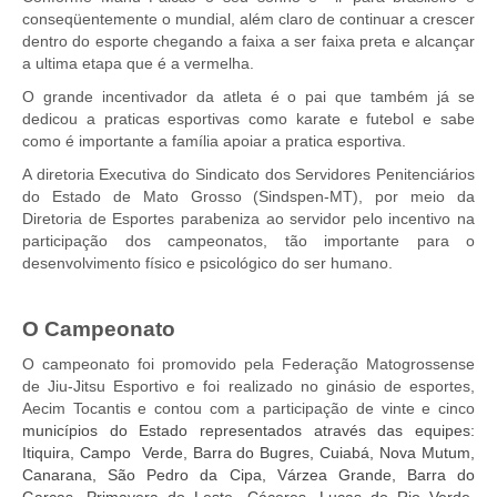
conseqüentemente o mundial, além claro de continuar a crescer
Pautas Nacionais
dentro do esporte chegando a faixa a ser faixa preta e alcançar
a ultima etapa que é a vermelha.
Convênios
O grande incentivador da atleta é o pai que também já se
dedicou a praticas esportivas como karate e futebol e sabe
Fale Conosco
como é importante a família apoiar a pratica esportiva.
Permutas Disponíveis
A diretoria Executiva do Sindicato dos Servidores Penitenciários
do Estado de Mato Grosso (Sindspen-MT), por meio da
Área do Filiado
Diretoria de Esportes parabeniza ao servidor pelo incentivo na
participação dos campeonatos, tão importante para o
Regimento interno do Sindsppen
desenvolvimento físico e psicológico do ser humano.
O Campeonato
O campeonato foi promovido pela Federação Matogrossense
de Jiu-Jitsu Esportivo e foi realizado no ginásio de esportes,
Aecim Tocantis e contou com a participação de vinte e cinco
municípios do Estado representados através das equipes:
Itiquira, Campo Verde, Barra do Bugres, Cuiabá, Nova Mutum,
Canarana, São Pedro da Cipa, Várzea Grande, Barra do