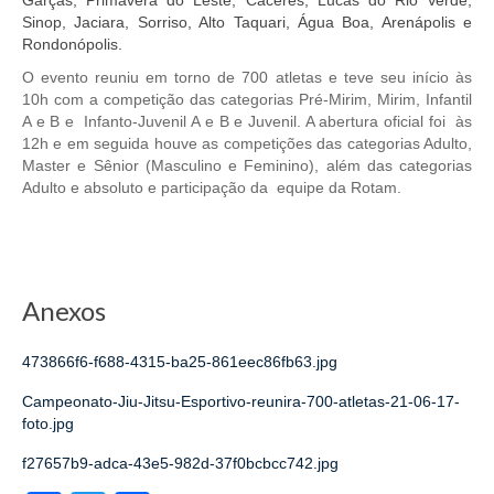
Garças, Primavera do Leste, Cáceres, Lucas do Rio Verde,
Sinop, Jaciara, Sorriso, Alto Taquari, Água Boa, Arenápolis e
Rondonópolis.
O evento reuniu em torno de 700 atletas e teve seu início às
10h com a competição das categorias Pré-Mirim, Mirim, Infantil
A e B e Infanto-Juvenil A e B e Juvenil. A abertura oficial foi às
12h e em seguida houve as competições das categorias Adulto,
Master e Sênior (Masculino e Feminino), além das categorias
Adulto e absoluto e participação da equipe da Rotam.
Anexos
473866f6-f688-4315-ba25-861eec86fb63.jpg
Campeonato-Jiu-Jitsu-Esportivo-reunira-700-atletas-21-06-17-
foto.jpg
f27657b9-adca-43e5-982d-37f0bcbcc742.jpg