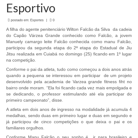
de Mato Grosso
Esportivo
Formulário de Requerimento Padrão Sindsppen
postado em:
Esportes
|
0
Estatuto do Sindsppen
A filha do agente penitenciário Wilton Falcão da Silva da cadeia
do Capão Várzea Grande conhecido como Falcão, a jovem
Tabela Salarial do Sistema Penitenciário
Manuely camargo leite Falcão conhecida como manu Falcão,
participou da segunda etapa do 2ª etapa do Estadual de Jiu
Serviços prestados pelo Sindicato dos
Jitsu realizada em Cuiabá no domingo (25) ficando em 1º lugar
Servidores Penitenciários de Mato Grosso
na competição.
Conforme o pai da atleta, tudo como começou a dois anos atrás
Filie-se
quando a pequena se interessou em participar de um projeto
desenvolvido pela academia de Varzea grande fitness fiht no
Notícias Gerais
bairro onde moram. “Ela foi ficando cada vez mais empolgada e
se dedicando, o professor estimulando até ela participar do
Artigos
primeiro campeonato”, disse.
A atleta em dois anos de ingresso na modalidade já acumula 4
Esportes
medalhas, sendo duas em primeiro lugar e duas em segundo e
já participou de cinco competições o que deixa o pai e os
Nota de Falecimento
familiares orgulhos.
Notícias
Conforme Manu Falcão o seu sonho é ir para brasileiro e