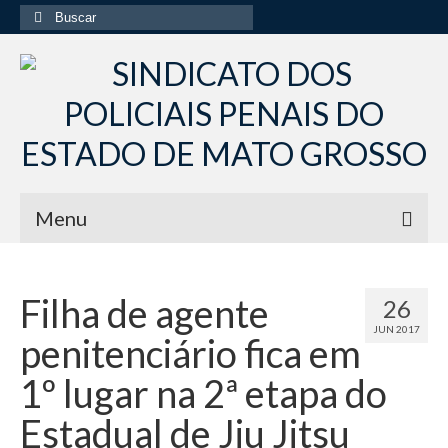
Buscar
por:
Menu
Início
Filha de agente
26
Institucional
JUN 2017
penitenciário fica em
Diretoria Sindsppen
1º lugar na 2ª etapa do
Histórico do Sindsppen
Estadual de Jiu Jitsu
Histórico do Sistema Penitenciário do Estado