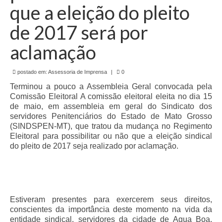
de Mato Grosso
que a eleição do pleito
Formulário de Requerimento Padrão Sindsppen
de 2017 será por
Estatuto do Sindsppen
aclamação
Tabela Salarial do Sistema Penitenciário
postado em:
Assessoria de Imprensa
|
0
Serviços prestados pelo Sindicato dos
Terminou a pouco a Assembleia Geral convocada pela
Servidores Penitenciários de Mato Grosso
Comissão Eleitoral A comissão eleitoral eleita no dia 15
de maio, em assembleia em geral do Sindicato dos
Filie-se
servidores Penitenciários do Estado de Mato Grosso
(SINDSPEN-MT), que tratou da mudança no Regimento
Notícias Gerais
Eleitoral para possibilitar ou não que a eleição sindical
do pleito de 2017 seja realizado por aclamação.
Artigos
Esportes
Nota de Falecimento
Estiveram presentes para exercerem seus direitos,
conscientes da importância deste momento na vida da
Notícias
entidade sindical, servidores da cidade de Agua Boa,