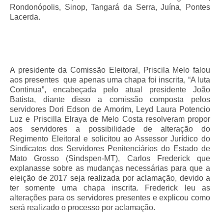
Rondonópolis, Sinop, Tangará da Serra, Juína, Pontes
Pautas Nacionais
Lacerda.
Convênios
Fale Conosco
A presidente da Comissão Eleitoral, Priscila Melo falou
Permutas Disponíveis
aos presentes que apenas uma chapa foi inscrita, “A luta
Continua”, encabeçada pelo atual presidente João
Área do Filiado
Batista, diante disso a comissão composta pelos
servidores Dori Edson de Amorim, Leyd Laura Potencio
Regimento interno do Sindsppen
Luz e Priscilla Elraya de Melo Costa resolveram propor
aos servidores a possibilidade de alteração do
Regimento Eleitoral e solicitou ao Assessor Jurídico do
Sindicatos dos Servidores Penitenciários do Estado de
Mato Grosso (Sindspen-MT), Carlos Frederick que
explanasse sobre as mudanças necessárias para que a
eleição de 2017 seja realizada por aclamação, devido a
ter somente uma chapa inscrita. Frederick leu as
alterações para os servidores presentes e explicou como
será realizado o processo por aclamação.