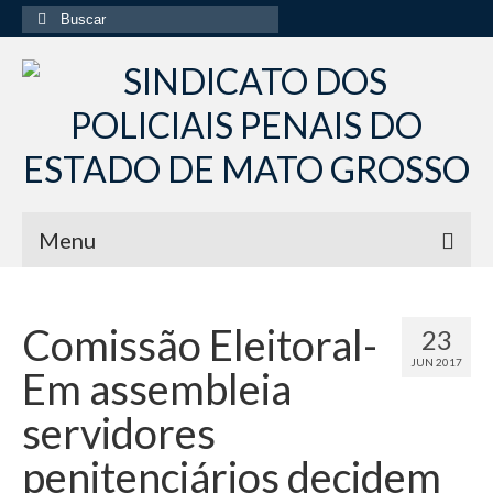
Buscar
por:
Menu
Início
Comissão Eleitoral-
23
Institucional
JUN 2017
Em assembleia
Diretoria Sindsppen
servidores
Histórico do Sindsppen
penitenciários decidem
Histórico do Sistema Penitenciário do Estado