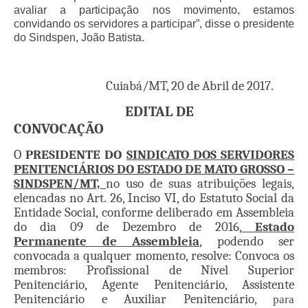
avaliar a participação nos movimento, estamos
Pautas Nacionais
convidando os servidores a participar”, disse o presidente
do Sindspen, João Batista.
Convênios
Fale Conosco
Cuiabá/MT, 20 de Abril de 2017.
Permutas Disponíveis
EDITAL DE
CONVOCAÇÃO
Área do Filiado
O
PRESIDENTE DO
SINDICATO DOS SERVIDORES
Regimento interno do Sindsppen
PENITENCIÁRIOS DO ESTADO DE MATO GROSSO –
SINDSPEN/MT,
no uso de suas atribuições legais,
elencadas no Art. 26, Inciso VI, do Estatuto Social da
Entidade Social, conforme deliberado em Assembleia
do dia 09 de Dezembro de 2016,
Estado
Permanente de Assembleia
, podendo ser
convocada a qualquer momento, resolve: Convoca os
membros: Profissional de Nível Superior
Penitenciário, Agente Penitenciário, Assistente
Penitenciário e Auxiliar Penitenciário,
para