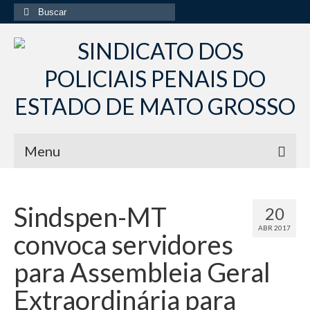
Buscar
por:
Menu
Início
Sindspen-MT
20
Institucional
ABR 2017
convoca servidores
Diretoria Sindsppen
para Assembleia Geral
Histórico do Sindsppen
Extraordinária para
Histórico do Sistema Penitenciário do Estado