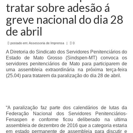
de Mato Grosso
tratar sobre adesão á
Formulário de Requerimento Padrão Sindsppen
greve nacional do dia 28
Estatuto do Sindsppen
de abril
Tabela Salarial do Sistema Penitenciário
postado em:
Assessoria de Imprensa
|
0
Serviços prestados pelo Sindicato dos
A Diretoria do Sindicato dos Servidores Penitenciários do
Servidores Penitenciários de Mato Grosso
Estado de Mato Grosso (Sindspen-MT) convoca os
servidores penitenciários de Mato para participarem de
Filie-se
uma assembleia extraordinária na próxima terça-feira
(25.04) para tratarem da paralização do dia 28 de abril.
Notícias Gerais
Artigos
Esportes
“A paralização faz parte dos calendários de lutas da
Federação Nacional dos Servidores Penitenciários-
Nota de Falecimento
Fenaspen e conforme ficou deliberado na ultima
assembleia de dezembro de 2016 que a categoria estaria
Notícias
em estado permanente de assembleia para discutir e