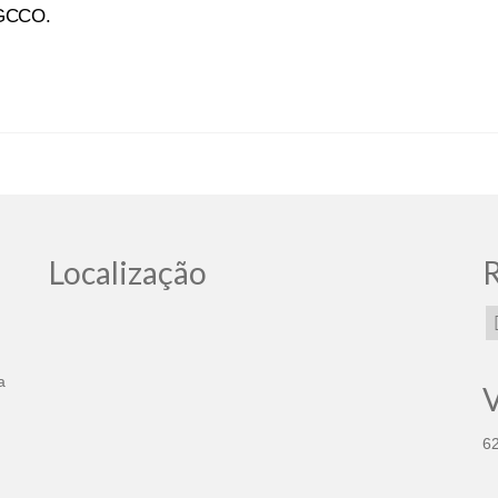
 GCCO.
Localização
R
a
V
6