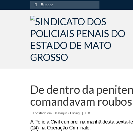
Buscar
por:
De dentro da peniten
comandavam roubos 
postado em:
Destaque / Cliping
|
0
A Polícia Civil cumpre, na manhã desta sexta-f
(24) na Operação Criminale.