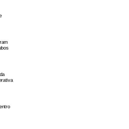
e
gram
ubos
 da
rativa
entro