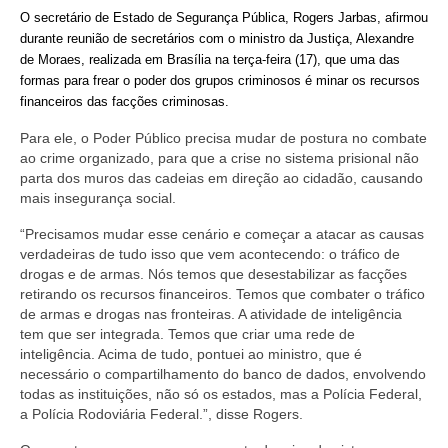
de Mato Grosso
O secretário de Estado de Segurança Pública, Rogers Jarbas, afirmou
durante reunião de secretários com o ministro da Justiça, Alexandre
Formulário de Requerimento Padrão Sindsppen
de Moraes, realizada em Brasília na terça-feira (17), que uma das
formas para frear o poder dos grupos criminosos é minar os recursos
Estatuto do Sindsppen
financeiros das facções criminosas.
Tabela Salarial do Sistema Penitenciário
Para ele, o Poder Público precisa mudar de postura no combate
ao crime organizado, para que a crise no sistema prisional não
Serviços prestados pelo Sindicato dos
parta dos muros das cadeias em direção ao cidadão, causando
Servidores Penitenciários de Mato Grosso
mais insegurança social.
Filie-se
“Precisamos mudar esse cenário e começar a atacar as causas
verdadeiras de tudo isso que vem acontecendo: o tráfico de
Notícias Gerais
drogas e de armas. Nós temos que desestabilizar as facções
retirando os recursos financeiros. Temos que combater o tráfico
de armas e drogas nas fronteiras. A atividade de inteligência
Artigos
tem que ser integrada. Temos que criar uma rede de
inteligência. Acima de tudo, pontuei ao ministro, que é
Esportes
necessário o compartilhamento do banco de dados, envolvendo
todas as instituições, não só os estados, mas a Polícia Federal,
Nota de Falecimento
a Polícia Rodoviária Federal.”, disse Rogers.
Notícias