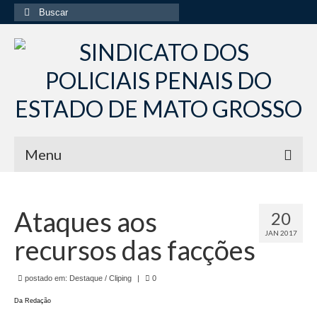
Buscar
por:
Menu
Início
Ataques aos
20
Institucional
JAN 2017
recursos das facções
Diretoria Sindsppen
Histórico do Sindsppen
postado em:
Destaque / Cliping
|
0
Da Redação
Histórico do Sistema Penitenciário do Estado