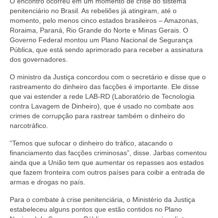
O encontro ocorreu em um momento de crise do sistema
penitenciário no Brasil. As rebeliões já atingiram, até o
Pautas Nacionais
momento, pelo menos cinco estados brasileiros – Amazonas,
Roraima, Paraná, Rio Grande do Norte e Minas Gerais. O
Convênios
Governo Federal montou um Plano Nacional de Segurança
Pública, que está sendo aprimorado para receber a assinatura
Fale Conosco
dos governadores.
Permutas Disponíveis
O ministro da Justiça concordou com o secretário e disse que o
rastreamento do dinheiro das facções é importante. Ele disse
Área do Filiado
que vai estender a rede LAB-RD (Laboratório de Tecnologia
contra Lavagem de Dinheiro), que é usado no combate aos
Regimento interno do Sindsppen
crimes de corrupção para rastrear também o dinheiro do
narcotráfico.
“Temos que sufocar o dinheiro do tráfico, atacando o
financiamento das facções criminosas”, disse. Jarbas comentou
ainda que a União tem que aumentar os repasses aos estados
que fazem fronteira com outros países para coibir a entrada de
armas e drogas no país.
Para o combate à crise penitenciária, o Ministério da Justiça
estabeleceu alguns pontos que estão contidos no Plano