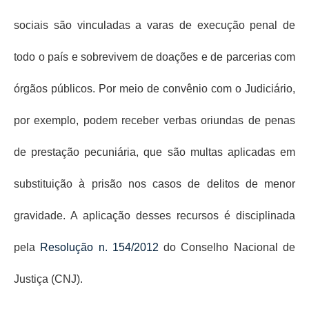
Pautas Nacionais
sociais são vinculadas a varas de execução penal de
Convênios
todo o país e sobrevivem de doações e de parcerias com
Fale Conosco
órgãos públicos. Por meio de convênio com o Judiciário,
Permutas Disponíveis
por exemplo, podem receber verbas oriundas de penas
Área do Filiado
de prestação pecuniária, que são multas aplicadas em
Regimento interno do Sindsppen
substituição à prisão nos casos de delitos de menor
gravidade. A aplicação desses recursos é disciplinada
pela
Resolução n. 154/2012
do Conselho Nacional de
Justiça (CNJ).