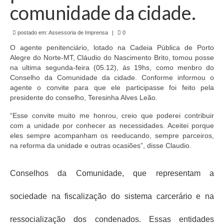
de Mato Grosso
comunidade da cidade.
Formulário de Requerimento Padrão Sindsppen
postado em:
Assessoria de Imprensa
|
0
Estatuto do Sindsppen
O agente penitenciário, lotado na Cadeia Pública de Porto
Alegre do Norte-MT, Cláudio do Nascimento Brito, tomou posse
Tabela Salarial do Sistema Penitenciário
na ultima segunda-feira (05.12), ás 19hs, como menbro do
Conselho da Comunidade da cidade. Conforme informou o
Serviços prestados pelo Sindicato dos
agente o convite para que ele participasse foi feito pela
Servidores Penitenciários de Mato Grosso
presidente do conselho, Teresinha Alves Leão.
“Esse convite muito me honrou, creio que poderei contribuir
Filie-se
com a unidade por conhecer as necessidades. Aceitei porque
eles sempre acompanham os reeducando, sempre parceiros,
Notícias Gerais
na reforma da unidade e outras ocasiões”, disse Claudio.
Artigos
Conselhos da Comunidade, que representam a
Esportes
sociedade na fiscalização do sistema carcerário e na
Nota de Falecimento
Notícias
ressocialização dos condenados. Essas entidades