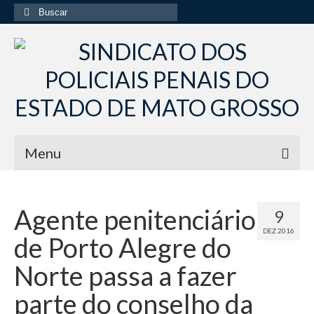
Buscar
por:
Menu
Início
Agente penitenciário
9
Institucional
DEZ 2016
de Porto Alegre do
Diretoria Sindsppen
Norte passa a fazer
Histórico do Sindsppen
parte do conselho da
Histórico do Sistema Penitenciário do Estado