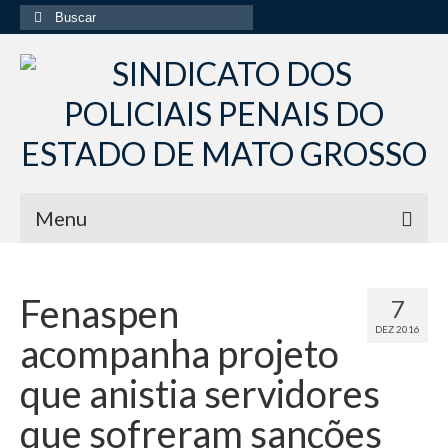
Buscar
por:
Menu
Início
Fenaspen
7
Institucional
DEZ 2016
acompanha projeto
Diretoria Sindsppen
que anistia servidores
Histórico do Sindsppen
que sofreram sanções
Histórico do Sistema Penitenciário do Estado