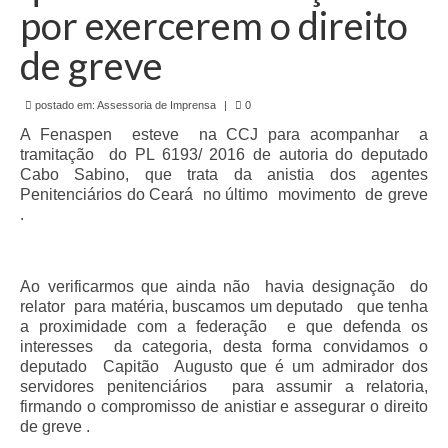
de Mato Grosso
por exercerem o direito
Formulário de Requerimento Padrão Sindsppen
de greve
Estatuto do Sindsppen
postado em:
Assessoria de Imprensa
|
0
Tabela Salarial do Sistema Penitenciário
A Fenaspen esteve na CCJ para acompanhar a
tramitação do PL 6193/ 2016 de autoria do deputado
Serviços prestados pelo Sindicato dos
Cabo Sabino, que trata da anistia dos agentes
Servidores Penitenciários de Mato Grosso
Penitenciários do Ceará no último movimento de greve
.
Filie-se
Notícias Gerais
Ao verificarmos que ainda não havia designação do
relator para matéria, buscamos um deputado que tenha
Artigos
a proximidade com a federação e que defenda os
interesses da categoria, desta forma convidamos o
Esportes
deputado Capitão Augusto que é um admirador dos
servidores penitenciários para assumir a relatoria,
Nota de Falecimento
firmando o compromisso de anistiar e assegurar o direito
de greve .
Notícias