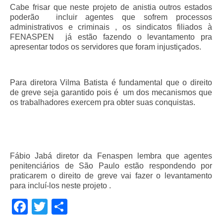
Cabe frisar que neste projeto de anistia outros estados
Pautas Nacionais
poderão incluir agentes que sofrem processos
administrativos e criminais , os sindicatos filiados à
Convênios
FENASPEN já estão fazendo o levantamento pra
apresentar todos os servidores que foram injustiçados.
Fale Conosco
Permutas Disponíveis
Para diretora Vilma Batista é fundamental que o direito
de greve seja garantido pois é um dos mecanismos que
Área do Filiado
os trabalhadores exercem pra obter suas conquistas.
Regimento interno do Sindsppen
Fábio Jabá diretor da Fenaspen lembra que agentes
penitenciários de São Paulo estão respondendo por
praticarem o direito de greve vai fazer o levantamento
para incluí-los neste projeto .
Facebook
Twitter
Share