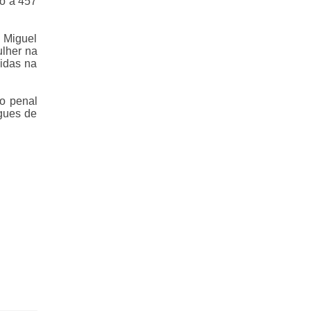
do a 457
 Miguel
ulher na
zidas na
go penal
igues de