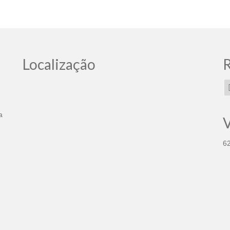
Localização
R
a
V
6