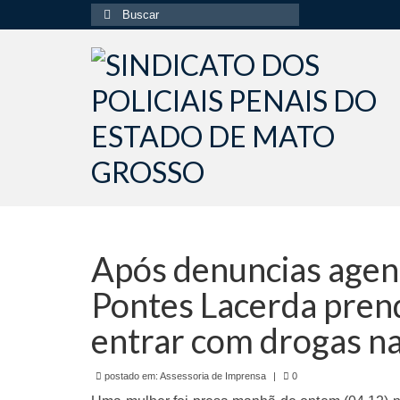
Buscar
por:
Após denuncias agent
Pontes Lacerda pren
entrar com drogas na
postado em:
Assessoria de Imprensa
|
0