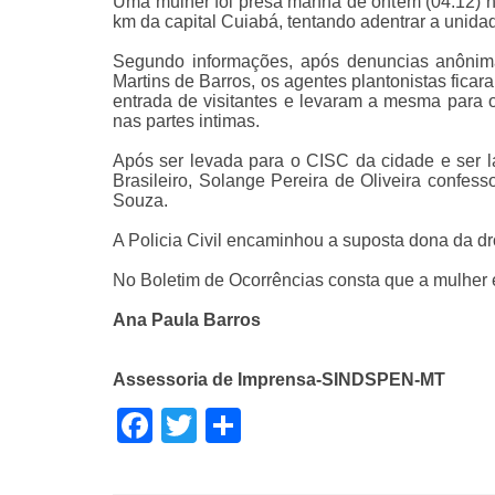
Uma mulher foi presa manhã de ontem (04.12) n
km da capital Cuiabá, tentando adentrar a unida
Segundo informações, após denuncias anônima
Martins de Barros, os agentes plantonistas ficar
entrada de visitantes e levaram a mesma para 
nas partes intimas.
Após ser levada para o CISC da cidade e ser l
Brasileiro, Solange Pereira de Oliveira confes
Souza.
A Policia Civil encaminhou a suposta dona da d
No Boletim de Ocorrências consta que a mulher
Ana Paula Barros
Assessoria de Imprensa-SINDSPEN-MT
Facebook
Twitter
Share