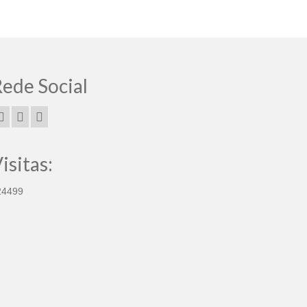
ede Social
isitas:
24499