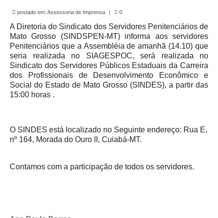
de Mato Grosso
postado em:
Assessoria de Imprensa
|
0
Formulário de Requerimento Padrão Sindsppen
A Diretoria do Sindicato dos Servidores Penitenciários de
Mato Grosso (SINDSPEN-MT) informa aos servidores
Estatuto do Sindsppen
Penitenciários que a Assembléia de amanhã (14.10) que
seria realizada no SIAGESPOC, será realizada no
Tabela Salarial do Sistema Penitenciário
Sindicato dos Servidores Públicos Estaduais da Carreira
dos Profissionais de Desenvolvimento Econômico e
Serviços prestados pelo Sindicato dos
Social do Estado de Mato Grosso (SINDES), a partir das
Servidores Penitenciários de Mato Grosso
15:00 horas .
Filie-se
O SINDES está localizado no Seguinte endereço: Rua E,
Notícias Gerais
nº 164, Morada do Ouro II, Cuiabá-MT.
Artigos
Contamos com a participação de todos os servidores.
Esportes
Nota de Falecimento
Notícias