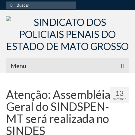
Buscar
por:
Menu
Início
Atenção: Assembléia
13
Institucional
OUT 2016
Geral do SINDSPEN-
Diretoria Sindsppen
MT será realizada no
Histórico do Sindsppen
SINDES
Histórico do Sistema Penitenciário do Estado