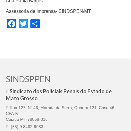
Ana Paula Barros
Pautas Nacionais
Assessoria de Imprensa- SINDSPEN/MT
Convênios
Facebook
Twitter
Share
Fale Conosco
Permutas Disponíveis
Área do Filiado
Regimento interno do Sindsppen
SINDSPPEN
Sindicato dos Policiais Penais do Estado de
Mato Grosso
Rua 127, Nº 46, Morada da Serra, Quadra 121, Casa 46 -
CPA IV
Cuiaba MT 78058-316
(65) 9 8462-9083