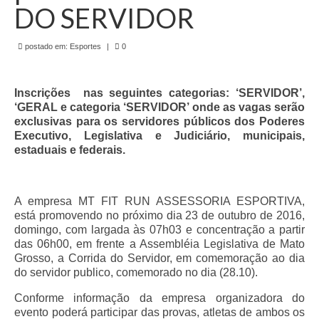
de Mato Grosso
DO SERVIDOR
Formulário de Requerimento Padrão Sindsppen
postado em:
Esportes
|
0
Estatuto do Sindsppen
Inscrições nas seguintes categorias: ‘SERVIDOR’,
Tabela Salarial do Sistema Penitenciário
‘GERAL e categoria ‘SERVIDOR’ onde as vagas serão
exclusivas para os servidores públicos dos Poderes
Serviços prestados pelo Sindicato dos
Executivo, Legislativa e Judiciário, municipais,
Servidores Penitenciários de Mato Grosso
estaduais e federais.
Filie-se
Notícias Gerais
A empresa MT FIT RUN ASSESSORIA ESPORTIVA,
está promovendo no próximo dia 23 de outubro de 2016,
Artigos
domingo, com largada às 07h03 e concentração a partir
das 06h00, em frente a Assembléia Legislativa de Mato
Esportes
Grosso, a Corrida do Servidor, em comemoração ao dia
do servidor publico, comemorado no dia (28.10).
Nota de Falecimento
Conforme informação da empresa organizadora do
Notícias
evento poderá participar das provas, atletas de ambos os