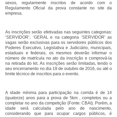
sexos, regularmente inscritos de acordo com o
Regulamento Oficial da prova constante no site da
Pautas Nacionais
empresa.
Convênios
Fale Conosco
As inscrições serão efetivadas nas seguintes categorias:
‘SERVIDOR’, ‘GERAL e na categoria ‘SERVIDOR’ as
Permutas Disponíveis
vagas serão exclusivas para os servidores públicos dos
Poderes Executivo, Legislativa e Judiciário, municipais,
Área do Filiado
estaduais e federais, os mesmos deverão informar o
número de matrícula no ato da inscrição e comprová-la
Regimento interno do Sindsppen
na retirada do kit. As inscrições serão limitadas, tendo o
seu encerramento no dia 19 de outubro de 2016, ou até o
limite técnico de inscritos para o evento.
A idade mínima para participação na corrida é de 14
(quatorze) anos para a prova de 5km , completos ou a
completar no ano da competição (Fonte: CBAt). Porém, a
idade será calculada pelo ano de nascimento,
considerando que para ocupar cargos públicos, é