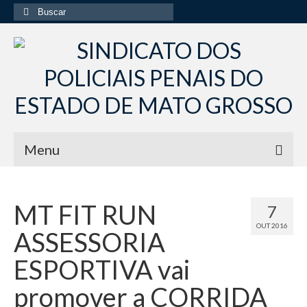
Buscar
por:
Menu
Início
MT FIT RUN
7
Institucional
OUT 2016
ASSESSORIA
Diretoria Sindsppen
ESPORTIVA vai
Histórico do Sindsppen
promover a CORRIDA
Histórico do Sistema Penitenciário do Estado