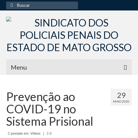
Buscar
por:
Menu
Início
Prevenção ao
29
Institucional
MAIO 2020
COVID-19 no
Diretoria Sindsppen
Sistema Prisional
Histórico do Sindsppen
postado em:
Histórico do Sistema Penitenciário do Estado
Vídeos
|
0