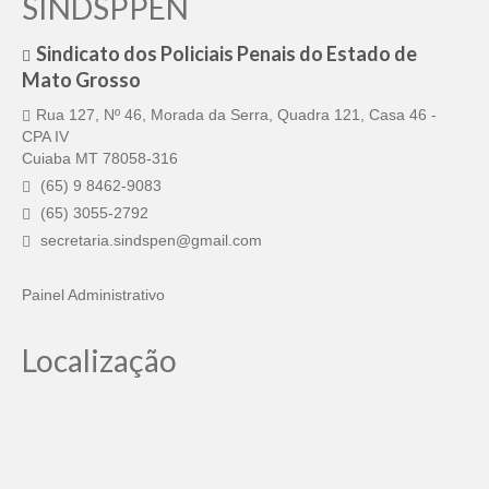
SINDSPPEN
Pautas Nacionais
Sindicato dos Policiais Penais do Estado de
Mato Grosso
Convênios
Rua 127, Nº 46, Morada da Serra, Quadra 121, Casa 46 -
Fale Conosco
CPA IV
Cuiaba MT 78058-316
Permutas Disponíveis
(65) 9 8462-9083
Área do Filiado
(65) 3055-2792
secretaria.sindspen@gmail.com
Regimento interno do Sindsppen
Painel Administrativo
Localização