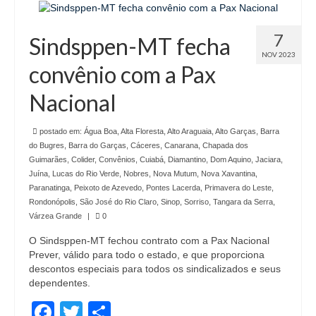
7
Sindsppen-MT fecha
NOV 2023
convênio com a Pax
Nacional
postado em:
Água Boa
,
Alta Floresta
,
Alto Araguaia
,
Alto Garças
,
Barra
do Bugres
,
Barra do Garças
,
Cáceres
,
Canarana
,
Chapada dos
Guimarães
,
Colider
,
Convênios
,
Cuiabá
,
Diamantino
,
Dom Aquino
,
Jaciara
,
Juína
,
Lucas do Rio Verde
,
Nobres
,
Nova Mutum
,
Nova Xavantina
,
Paranatinga
,
Peixoto de Azevedo
,
Pontes Lacerda
,
Primavera do Leste
,
Rondonópolis
,
São José do Rio Claro
,
Sinop
,
Sorriso
,
Tangara da Serra
,
Várzea Grande
|
0
O Sindsppen-MT fechou contrato com a Pax Nacional
Prever, válido para todo o estado, e que proporciona
descontos especiais para todos os sindicalizados e seus
dependentes.
Facebook
Twitter
Share