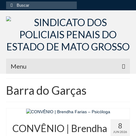
Buscar
por:
Menu
Início
Barra do Garças
Institucional
Diretoria Sindsppen
Histórico do Sindsppen
8
CONVÊNIO | Brendha
Histórico do Sistema Penitenciário do Estado
JUN 2026