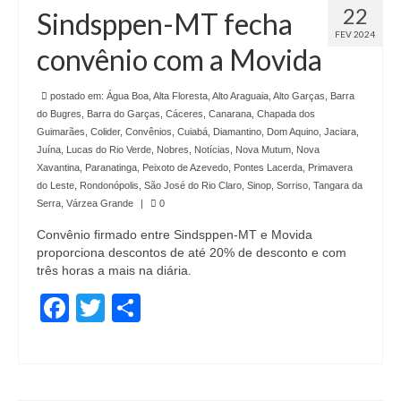
22
Sindsppen-MT fecha
FEV 2024
convênio com a Movida
postado em:
Água Boa
,
Alta Floresta
,
Alto Araguaia
,
Alto Garças
,
Barra
do Bugres
,
Barra do Garças
,
Cáceres
,
Canarana
,
Chapada dos
Guimarães
,
Colider
,
Convênios
,
Cuiabá
,
Diamantino
,
Dom Aquino
,
Jaciara
,
Juína
,
Lucas do Rio Verde
,
Nobres
,
Notícias
,
Nova Mutum
,
Nova
Xavantina
,
Paranatinga
,
Peixoto de Azevedo
,
Pontes Lacerda
,
Primavera
do Leste
,
Rondonópolis
,
São José do Rio Claro
,
Sinop
,
Sorriso
,
Tangara da
Serra
,
Várzea Grande
|
0
Convênio firmado entre Sindsppen-MT e Movida
proporciona descontos de até 20% de desconto e com
três horas a mais na diária.
Facebook
Twitter
Share