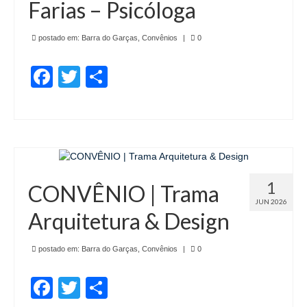
Farias – Psicóloga
de Mato Grosso
Formulário de Requerimento Padrão Sindsppen
postado em:
Barra do Garças
,
Convênios
|
0
Estatuto do Sindsppen
Facebook
Twitter
Share
Tabela Salarial do Sistema Penitenciário
Serviços prestados pelo Sindicato dos
Servidores Penitenciários de Mato Grosso
Filie-se
1
CONVÊNIO | Trama
Notícias Gerais
JUN 2026
Arquitetura & Design
Artigos
Esportes
postado em:
Barra do Garças
,
Convênios
|
0
Nota de Falecimento
Facebook
Twitter
Share
Notícias