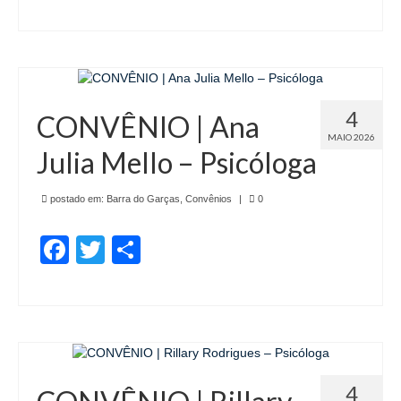
Pautas Nacionais
Convênios
Fale Conosco
4
CONVÊNIO | Ana
Permutas Disponíveis
MAIO 2026
Julia Mello – Psicóloga
Área do Filiado
postado em:
Barra do Garças
,
Convênios
|
0
Regimento interno do Sindsppen
Facebook
Twitter
Share
4