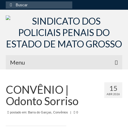
Buscar
por:
Menu
Início
CONVÊNIO |
15
Institucional
ABR 2026
Odonto Sorriso
Diretoria Sindsppen
Histórico do Sindsppen
postado em:
Barra do Garças
,
Convênios
|
0
Histórico do Sistema Penitenciário do Estado