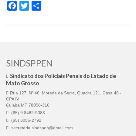
de Mato Grosso
Facebook
Twitter
Share
Formulário de Requerimento Padrão Sindsppen
Estatuto do Sindsppen
Tabela Salarial do Sistema Penitenciário
Serviços prestados pelo Sindicato dos
Servidores Penitenciários de Mato Grosso
SINDSPPEN
Filie-se
Sindicato dos Policiais Penais do Estado de
Mato Grosso
Notícias Gerais
Rua 127, Nº 46, Morada da Serra, Quadra 121, Casa 46 -
Artigos
CPA IV
Cuiaba MT 78058-316
Esportes
(65) 9 8462-9083
(65) 3055-2792
Nota de Falecimento
secretaria.sindspen@gmail.com
Notícias