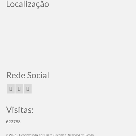
Localização
Rede Social
Visitas:
623788
© 2026 -
Desenvolvido por
Direta Sistemas
.
Designed by Freepik