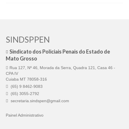
Pautas Nacionais
Convênios
Fale Conosco
SINDSPPEN
Permutas Disponíveis
Sindicato dos Policiais Penais do Estado de
Área do Filiado
Mato Grosso
Rua 127, Nº 46, Morada da Serra, Quadra 121, Casa 46 -
Regimento interno do Sindsppen
CPA IV
Cuiaba MT 78058-316
(65) 9 8462-9083
(65) 3055-2792
secretaria.sindspen@gmail.com
Painel Administrativo