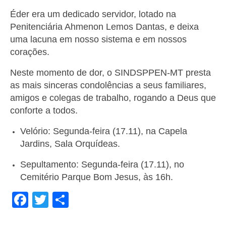
de Mato Grosso
Éder era um dedicado servidor, lotado na
Formulário de Requerimento Padrão Sindsppen
Penitenciária Ahmenon Lemos Dantas, e deixa
uma lacuna em nosso sistema e em nossos
Estatuto do Sindsppen
corações.
Tabela Salarial do Sistema Penitenciário
Neste momento de dor, o SINDSPPEN-MT presta
as mais sinceras condolências a seus familiares,
Serviços prestados pelo Sindicato dos
Servidores Penitenciários de Mato Grosso
amigos e colegas de trabalho, rogando a Deus que
conforte a todos.
Filie-se
Velório: Segunda-feira (17.11), na Capela
Notícias Gerais
Jardins, Sala Orquídeas.
Artigos
Sepultamento: Segunda-feira (17.11), no
Cemitério Parque Bom Jesus, às 16h.
Esportes
Facebook
Twitter
Share
Nota de Falecimento
Notícias