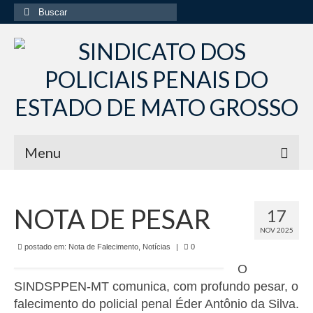
Buscar
por:
Menu
Início
NOTA DE PESAR
17
Institucional
NOV 2025
Diretoria Sindsppen
postado em:
Nota de Falecimento
,
Notícias
|
0
O
Histórico do Sindsppen
SINDSPPEN-MT comunica, com profundo pesar, o
falecimento do policial penal Éder Antônio da Silva.
Histórico do Sistema Penitenciário do Estado