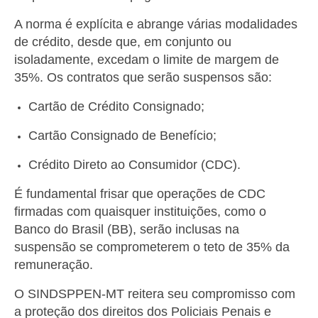
Pautas Nacionais
A norma é explícita e abrange várias modalidades
de crédito, desde que, em conjunto ou
Convênios
isoladamente, excedam o limite de margem de
35%. Os contratos que serão suspensos são:
Fale Conosco
Cartão de Crédito Consignado;
Permutas Disponíveis
Cartão Consignado de Benefício;
Área do Filiado
Crédito Direto ao Consumidor (CDC).
Regimento interno do Sindsppen
É fundamental frisar que operações de CDC
firmadas com quaisquer instituições, como o
Banco do Brasil (BB), serão inclusas na
suspensão se comprometerem o teto de 35% da
remuneração.
O SINDSPPEN-MT reitera seu compromisso com
a proteção dos direitos dos Policiais Penais e