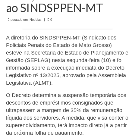
de Mato Grosso
ao SINDSPPEN-MT
Formulário de Requerimento Padrão Sindsppen
postado em:
Notícias
|
0
Estatuto do Sindsppen
A diretoria do SINDSPPEN-MT (Sindicato dos
Tabela Salarial do Sistema Penitenciário
Policiais Penais do Estado de Mato Grosso)
Serviços prestados pelo Sindicato dos
esteve na Secretaria de Estado de Planejamento e
Servidores Penitenciários de Mato Grosso
Gestão (SEPLAG) nesta segunda-feira (10) e foi
informada sobre a execução imediata do Decreto
Filie-se
Legislativo nº 13/2025, aprovado pela Assembleia
Legislativa (ALMT).
Notícias Gerais
O Decreto determina a suspensão temporária dos
Artigos
descontos de empréstimos consignados que
Esportes
ultrapassem a margem de 35% da remuneração
líquida dos servidores. A medida, que visa conter o
Nota de Falecimento
superendividamento, terá impacto direto já a partir
Notícias
da próxima folha de pagamento.