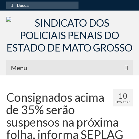
Buscar
por:
Menu
Início
Consignados acima
10
Institucional
NOV 2025
de 35% serão
Diretoria Sindsppen
suspensos na próxima
Histórico do Sindsppen
folha, informa SEPLAG
Histórico do Sistema Penitenciário do Estado