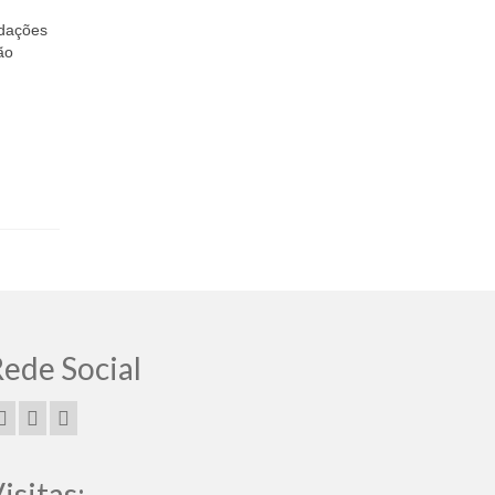
ndações
ão
ede Social
isitas: