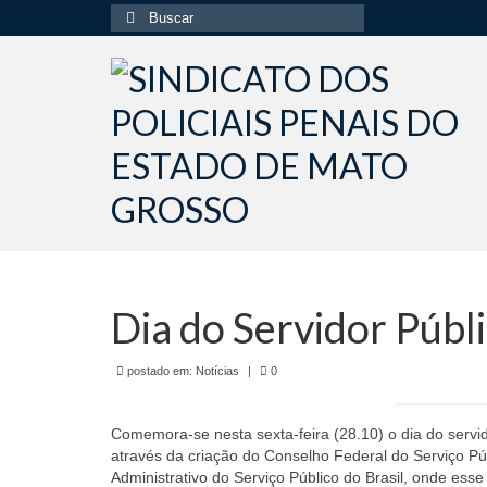
Buscar
por:
Dia do Servidor Públ
postado em:
Notícias
|
0
Comemora-se nesta sexta-feira (28.10) o dia do servido
através da criação do Conselho Federal do Serviço Pú
Administrativo do Serviço Público do Brasil, onde esse 