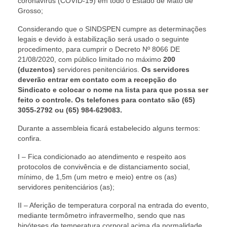
coronavírus (COVID-19) em todo o Estado de Mato de
Grosso;
Considerando que o SINDSPEN cumpre as determinações
legais e devido à estabilização será usado o seguinte
procedimento, para cumprir o Decreto Nº 8066 DE
21/08/2020, com público limitado no máximo
200
(duzentos)
servidores penitenciários.
Os servidores
deverão entrar em contato com a recepção do
Sindicato e colocar o nome na lista para que possa ser
feito o controle. Os telefones para contato são (65)
3055-2792 ou (65) 984-629083.
Durante a assembleia ficará estabelecido alguns termos:
confira.
I – Fica condicionado ao atendimento e respeito aos
protocolos de convivência e de distanciamento social,
mínimo, de 1,5m (um metro e meio) entre os (as)
servidores penitenciários (as);
II – Aferição de temperatura corporal na entrada do evento,
mediante termômetro infravermelho, sendo que nas
hipóteses de temperatura corporal acima da normalidade