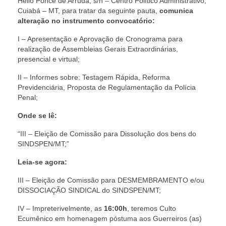
Hélio Ponce de Arruda, s/n – Centro Político Administrativo,
Cuiabá – MT, para tratar da seguinte pauta,
comunica
Pautas Nacionais
alteração no instrumento convocatório:
Convênios
I – Apresentação e Aprovação de Cronograma para
realização de Assembleias Gerais Extraordinárias,
Fale Conosco
presencial e virtual;
II – Informes sobre: Testagem Rápida, Reforma
Permutas Disponíveis
Previdenciária, Proposta de Regulamentação da Polícia
Penal;
Área do Filiado
Onde se lê:
Regimento interno do Sindsppen
“III – Eleição de Comissão para Dissolução dos bens do
SINDSPEN/MT;”
Leia-se agora:
III – Eleição de Comissão para DESMEMBRAMENTO e/ou
DISSOCIAÇÃO SINDICAL do SINDSPEN/MT;
IV – Impreterivelmente, as
16:00h
, teremos Culto
Ecumênico em homenagem póstuma aos Guerreiros (as)