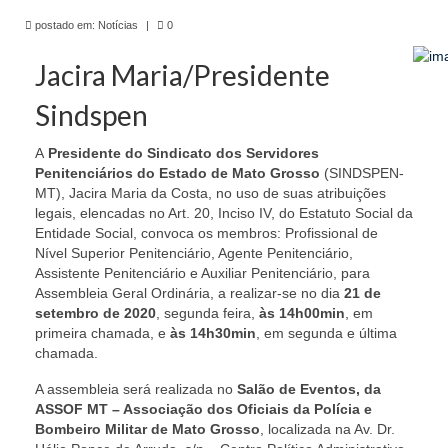
de Mato Grosso
postado em:
Notícias
|
0
Formulário de Requerimento Padrão Sindsppen
Jacira Maria/Presidente
Estatuto do Sindsppen
Sindspen
Tabela Salarial do Sistema Penitenciário
A
Presidente do Sindicato dos Servidores
Serviços prestados pelo Sindicato dos
Penitenciários do Estado de Mato Grosso
(SINDSPEN-
Servidores Penitenciários de Mato Grosso
MT), Jacira Maria da Costa, no uso de suas atribuições
legais, elencadas no Art. 20, Inciso IV, do Estatuto Social da
Filie-se
Entidade Social, convoca os membros: Profissional de
Nível Superior Penitenciário, Agente Penitenciário,
Assistente Penitenciário e Auxiliar Penitenciário, para
Notícias Gerais
Assembleia Geral Ordinária, a realizar-se no dia
21 de
setembro de 2020
, segunda feira,
às 14h00min
, em
Artigos
primeira chamada, e
às 14h30min
, em segunda e última
chamada.
Esportes
A assembleia será realizada no
Salão de Eventos, da
Nota de Falecimento
ASSOF MT – Associação dos Oficiais da Polícia e
Bombeiro Militar de Mato Grosso
, localizada na Av. Dr.
Notícias