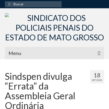
Buscar
por:
Menu
Início
Sindspen divulga
18
Institucional
SET 2020
“Errata” da
Diretoria Sindsppen
Assembleia Geral
Histórico do Sindsppen
Ordinária
Histórico do Sistema Penitenciário do Estado