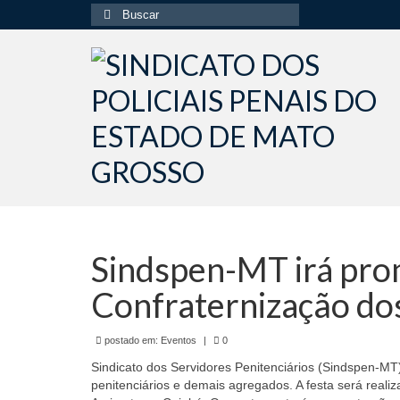
Buscar
por:
Sindspen-MT irá pro
Confraternização do
postado em:
Eventos
|
0
Sindicato dos Servidores Penitenciários (Sindspen-MT)
penitenciários e demais agregados. A festa será reali