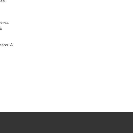
ças.
serva
á
ssos. A