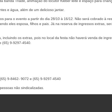
a banda Triade, animação do locutor Kleber leite e espaço para crian
ntes e água, além de um delicioso jantar.
os para o evento a partir do dia 28/10 à 16/12. Não será cobrado à re
endo eles esposa, filhos e pais. Já na reserva de ingressos extras, ser
incluindo os extras, pois no local da festa não haverá venda de ingre
 e (65) 9-9297-4540.
(65) 9-8462- 9072 e (65) 9-9297-4540
pessoas não sindicalizadas.