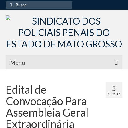
Buscar
por:
Menu
Início
Edital de
5
Institucional
SET 2017
Convocação Para
Diretoria Sindsppen
Assembleia Geral
Histórico do Sindsppen
Extraordinária
Histórico do Sistema Penitenciário do Estado