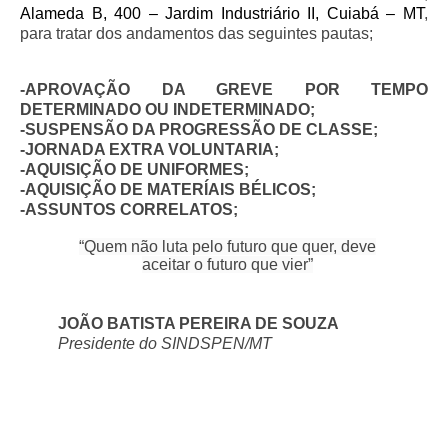
Alameda B, 400 – Jardim Industriário II, Cuiabá – MT
,
Pautas Nacionais
para tratar dos andamentos das seguintes pautas;
Convênios
-APROVAÇÃO DA GREVE POR TEMPO
DETERMINADO OU INDETERMINADO;
Fale Conosco
-SUSPENSÃO DA PROGRESSÃO DE CLASSE;
-JORNADA EXTRA VOLUNTARIA;
Permutas Disponíveis
-AQUISIÇÃO DE UNIFORMES;
-AQUISIÇÃO DE MATERÍAIS BÉLICOS;
Área do Filiado
-ASSUNTOS CORRELATOS;
Regimento interno do Sindsppen
“Quem não luta pelo futuro que quer, deve
aceitar o futuro que vier”
JOÃO BATISTA PEREIRA DE SOUZA
Presidente do SINDSPEN/MT