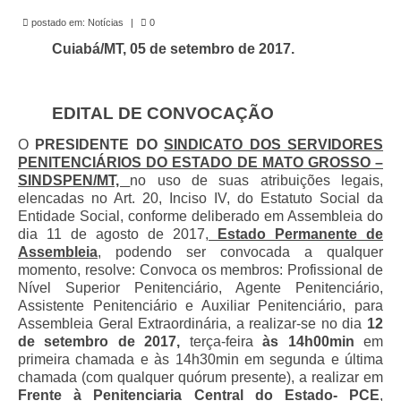
de Mato Grosso
postado em:
Notícias
|
0
Formulário de Requerimento Padrão Sindsppen
Cuiabá/MT, 05 de setembro de 2017.
Estatuto do Sindsppen
EDITAL DE CONVOCAÇÃO
Tabela Salarial do Sistema Penitenciário
O
PRESIDENTE DO
SINDICATO DOS SERVIDORES
Serviços prestados pelo Sindicato dos
PENITENCIÁRIOS DO ESTADO DE MATO GROSSO –
Servidores Penitenciários de Mato Grosso
SINDSPEN/MT,
no uso de suas atribuições legais,
elencadas no Art. 20, Inciso IV, do Estatuto Social da
Filie-se
Entidade Social, conforme deliberado em Assembleia do
dia 11 de agosto de 2017,
Estado Permanente de
Notícias Gerais
Assembleia
, podendo ser convocada a qualquer
momento, resolve: Convoca os membros: Profissional de
Artigos
Nível Superior Penitenciário, Agente Penitenciário,
Assistente Penitenciário e Auxiliar Penitenciário, para
Esportes
Assembleia Geral Extraordinária, a realizar-se no dia
12
de setembro de 2017,
terça-feira
às 14h00min
em
Nota de Falecimento
primeira chamada e às 14h30min em segunda e última
chamada (com qualquer quórum presente), a realizar em
Notícias
Frente à Penitenciaria Central do Estado- PCE
,