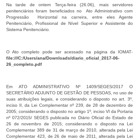
de Mato Grosso
Na tarde de ontem Terça-feira (26.06), mais servidores
penitenciários foram beneficiados no Ato Administrativo com
Formulário de Requerimento Padrão Sindsppen
Progressão Horizontal na carreira, entre eles Agente
Penitenciário, Profissional de Nível Superior e Assistente do
Estatuto do Sindsppen
Sistema Penitenciário.
Tabela Salarial do Sistema Penitenciário
O Ato completo pode ser acessado na página da IOMAT-
Serviços prestados pelo Sindicato dos
file:///C:/Users/ana/Downloads/diario_oficial_2017-06-
Servidores Penitenciários de Mato Grosso
26_completo.pdf
Filie-se
Notícias Gerais
Em ATO ADMINISTRATIVO Nº 1409/SEGES/2017 O
SECRETÁRIO ADJUNTO DE GESTÃO DE PESSOAS, no uso de
Artigos
suas atribuições legais, e considerando o disposto no art. 3º,
inciso II, da Lei Complementar nº 239, de 28 de dezembro de
Esportes
2005; considerando o disposto no artigo 1º, inciso VI da Portaria
nº 072/2015/ SEGES publicada no Diário Oficial do Estado de
Nota de Falecimento
26 de novembro de 2015; considerando o disposto na Lei
Complementar 389 de 31 de março de 2010, alterada pela Lei
Notícias
Complementar 423, de 26 de maio de 2011, alterada pela Lei