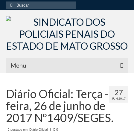
Buscar
por:
Menu
Início
Diário Oficial: Terça -
27
Institucional
JUN 2017
feira, 26 de junho de
Diretoria Sindsppen
2017 Nº1409/SEGES.
Histórico do Sindsppen
postado em:
Histórico do Sistema Penitenciário do Estado
Diário Oficial
|
0