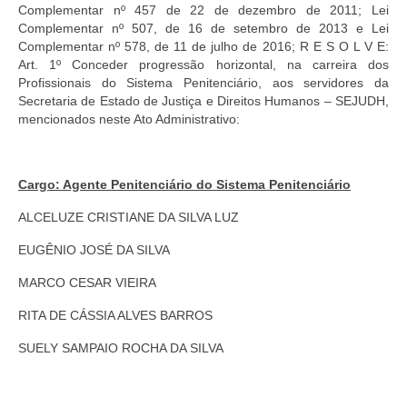
Complementar nº 457 de 22 de dezembro de 2011; Lei
Pautas Nacionais
Complementar nº 507, de 16 de setembro de 2013 e Lei
Complementar nº 578, de 11 de julho de 2016; R E S O L V E:
Art. 1º Conceder progressão horizontal, na carreira dos
Convênios
Profissionais do Sistema Penitenciário, aos servidores da
Secretaria de Estado de Justiça e Direitos Humanos – SEJUDH,
Fale Conosco
mencionados neste Ato Administrativo:
Permutas Disponíveis
Área do Filiado
Cargo: Agente Penitenciário do Sistema Penitenciário
Regimento interno do Sindsppen
ALCELUZE CRISTIANE DA SILVA LUZ
EUGÊNIO JOSÉ DA SILVA
MARCO CESAR VIEIRA
RITA DE CÁSSIA ALVES BARROS
SUELY SAMPAIO ROCHA DA SILVA