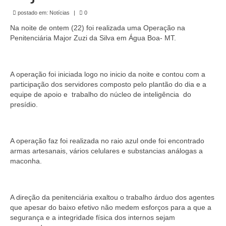
de Mato Grosso
postado em:
Notícias
|
0
Formulário de Requerimento Padrão Sindsppen
Na noite de ontem (22) foi realizada uma Operação na
Penitenciária Major Zuzi da Silva em Água Boa- MT.
Estatuto do Sindsppen
Tabela Salarial do Sistema Penitenciário
A operação foi iniciada logo no inicio da noite e contou com a
participação dos servidores composto pelo plantão do dia e a
Serviços prestados pelo Sindicato dos
equipe de apoio e trabalho do núcleo de inteligência do
Servidores Penitenciários de Mato Grosso
presídio.
Filie-se
Notícias Gerais
A operação faz foi realizada no raio azul onde foi encontrado
armas artesanais, vários celulares e substancias análogas a
Artigos
maconha.
Esportes
A direção da penitenciária exaltou o trabalho árduo dos agentes
Nota de Falecimento
que apesar do baixo efetivo não medem esforços para a que a
segurança e a integridade física dos internos sejam
Notícias