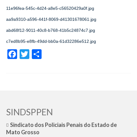
11e96fea-545c-4d24-a8e5-c56520429a0f.jpg
aa9a9310-a596-441f-8069-d41301678061.jpg
abd68f12-9011-40c8-b768-41b5c24874c7.jpg
c7ed8b95-e8fb-49dd-bb0a-61d32286e512.jpg
Facebook
Twitter
Share
SINDSPPEN
Sindicato dos Policiais Penais do Estado de
Mato Grosso