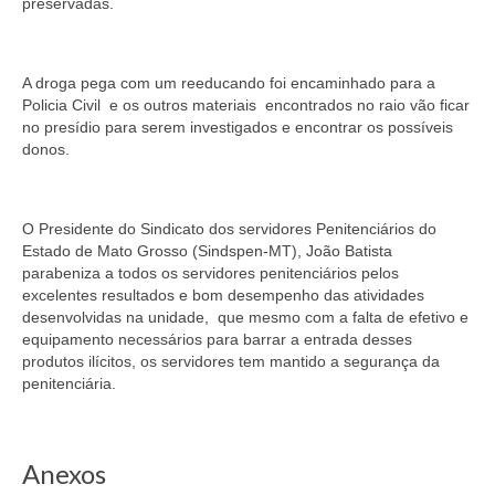
preservadas.
Pautas Nacionais
Convênios
A droga pega com um reeducando foi encaminhado para a
Policia Civil e os outros materiais encontrados no raio vão ficar
Fale Conosco
no presídio para serem investigados e encontrar os possíveis
donos.
Permutas Disponíveis
Área do Filiado
O Presidente do Sindicato dos servidores Penitenciários do
Estado de Mato Grosso (Sindspen-MT), João Batista
Regimento interno do Sindsppen
parabeniza a todos os servidores penitenciários pelos
excelentes resultados e bom desempenho das atividades
desenvolvidas na unidade, que mesmo com a falta de efetivo e
equipamento necessários para barrar a entrada desses
produtos ilícitos, os servidores tem mantido a segurança da
penitenciária.
Anexos