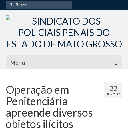
Buscar
por:
Menu
Início
Operação em
22
Institucional
JUN 2017
Penitenciária
Diretoria Sindsppen
apreende diversos
Histórico do Sindsppen
objetos ilícitos
Histórico do Sistema Penitenciário do Estado