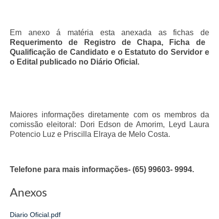
Pautas Nacionais
Em anexo á matéria esta anexada as fichas de
Convênios
Requerimento de Registro de Chapa, Ficha de
Qualificação de Candidato e o Estatuto do Servidor e
Fale Conosco
o Edital publicado no Diário Oficial.
Permutas Disponíveis
Área do Filiado
Maiores informações diretamente com os membros da
Regimento interno do Sindsppen
comissão eleitoral: Dori Edson de Amorim, Leyd Laura
Potencio Luz e Priscilla Elraya de Melo Costa.
Telefone para mais informações- (65) 99603- 9994.
Anexos
Diario Oficial.pdf