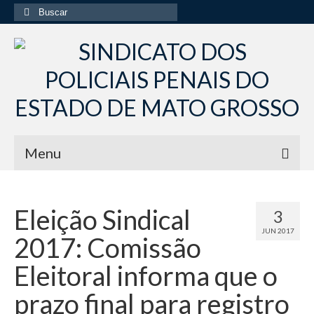
Buscar
por:
Menu
Início
Eleição Sindical
3
Institucional
JUN 2017
2017: Comissão
Diretoria Sindsppen
Eleitoral informa que o
Histórico do Sindsppen
prazo final para registro
Histórico do Sistema Penitenciário do Estado