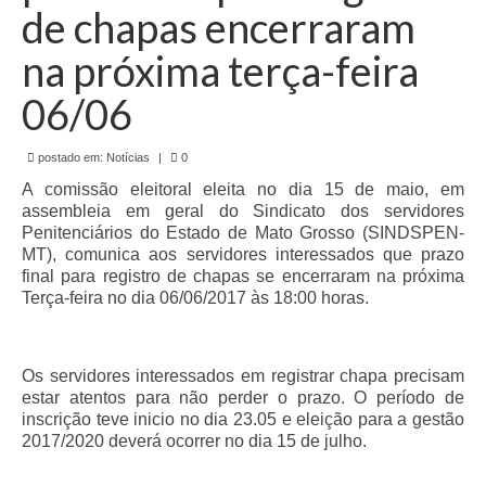
de Mato Grosso
de chapas encerraram
Formulário de Requerimento Padrão Sindsppen
na próxima terça-feira
Estatuto do Sindsppen
06/06
Tabela Salarial do Sistema Penitenciário
postado em:
Notícias
|
0
Serviços prestados pelo Sindicato dos
A comissão eleitoral eleita no dia 15 de maio, em
Servidores Penitenciários de Mato Grosso
assembleia em geral do Sindicato dos servidores
Penitenciários do Estado de Mato Grosso (SINDSPEN-
Filie-se
MT), comunica aos servidores interessados que prazo
final para registro de chapas se encerraram na próxima
Notícias Gerais
Terça-feira no dia 06/06/2017 às 18:00 horas.
Artigos
Os servidores interessados em registrar chapa precisam
Esportes
estar atentos para não perder o prazo. O período de
inscrição teve inicio no dia 23.05 e eleição para a gestão
Nota de Falecimento
2017/2020 deverá ocorrer no dia 15 de julho.
Notícias