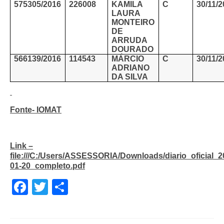
575305/2016
226008
KAMILA
C
30/11/
LAURA
MONTEIRO
DE
ARRUDA
DOURADO
566139/2016
114543
MÁRCIO
C
30/11/
ADRIANO
DA SILVA
Fonte- IOMAT
Link –
file:///C:/Users/ASSESSORIA/Downloads/diario_oficial_2
01-20_completo.pdf
Facebook
Twitter
Share