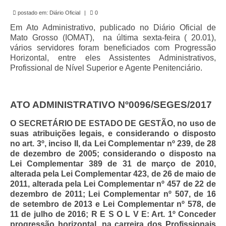
de Mato Grosso
postado em:
Diário Oficial
|
0
Formulário de Requerimento Padrão Sindsppen
Em Ato Administrativo, publicado no Diário Oficial de
Mato Grosso (IOMAT), na última sexta-feira ( 20.01),
Estatuto do Sindsppen
vários servidores foram beneficiados com Progressão
Horizontal, entre eles Assistentes Administrativos,
Tabela Salarial do Sistema Penitenciário
Profissional de Nível Superior e Agente Penitenciário.
Serviços prestados pelo Sindicato dos
Servidores Penitenciários de Mato Grosso
ATO ADMINISTRATIVO Nº0096/SEGES/2017
Filie-se
O SECRETÁRIO DE ESTADO DE GESTÃO, no uso de
suas atribuições legais, e considerando o disposto
Notícias Gerais
no art. 3º, inciso II, da Lei Complementar nº 239, de 28
de dezembro de 2005; considerando o disposto na
Artigos
Lei Complementar 389 de 31 de março de 2010,
alterada pela Lei Complementar 423, de 26 de maio de
Esportes
2011, alterada pela Lei Complementar nº 457 de 22 de
dezembro de 2011; Lei Complementar nº 507, de 16
Nota de Falecimento
de setembro de 2013 e Lei Complementar nº 578, de
11 de julho de 2016; R E S O L V E: Art. 1º Conceder
Notícias
progressão horizontal, na carreira dos Profissionais