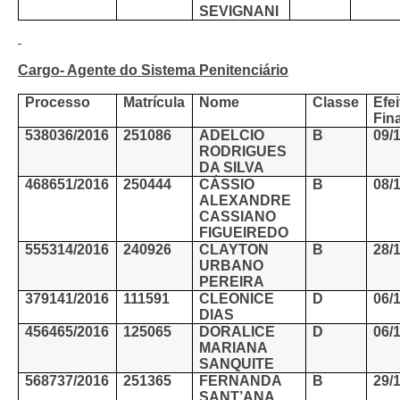
SEVIGNANI
Cargo- Agente do Sistema Penitenciário
Processo
Matrícula
Nome
Classe
Efei
Fin
538036/2016
251086
ADELCIO
B
09/
RODRIGUES
DA SILVA
468651/2016
250444
CÁSSIO
B
08/
ALEXANDRE
CASSIANO
FIGUEIREDO
555314/2016
240926
CLAYTON
B
28/
URBANO
PEREIRA
379141/2016
111591
CLEONICE
D
06/
DIAS
456465/2016
125065
DORALICE
D
06/
MARIANA
SANQUITE
568737/2016
251365
FERNANDA
B
29/
SANT’ANA