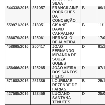
SILVA
544338/2016
251057
FRANCILAINE
B
09/
RODRIGUES
DA
CONCEIÇÃO
559971/2016
218051
GISANE
B
11/
DAVID
CARVALHO
366679/2016
125061
HERÁCLIO
D
17/
DE ALMEIDA
458868/2016
250417
JOÃO
D
01/
FERNANDO
MIRANDA DE
SOUZA
GOMES
456466/2016
125265
JOÃO VIEIRA
D
07/
DOS SANTOS
FILHO
571688/2016
251386
LOURIMAR
B
25/
REZENDE DE
FARIAS
427505/2016
123459
LUCIANO
D
25/
SANTANA
TENUTES