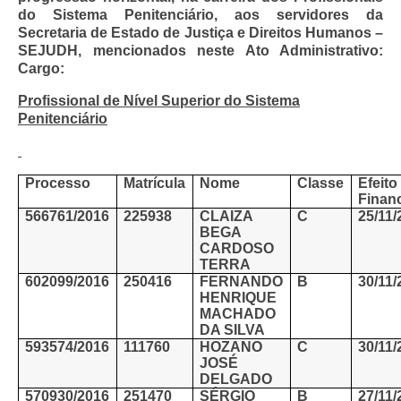
do Sistema Penitenciário, aos servidores da
Pautas Nacionais
Secretaria de Estado de Justiça e Direitos Humanos –
SEJUDH, mencionados neste Ato Administrativo:
Convênios
Cargo:
Profissional de Nível Superior do Sistema
Fale Conosco
Penitenciário
Permutas Disponíveis
Área do Filiado
Processo
Matrícula
Nome
Classe
Efeito
Finan
Regimento interno do Sindsppen
566761/2016
225938
CLAIZA
C
25/11/
BEGA
CARDOSO
TERRA
602099/2016
250416
FERNANDO
B
30/11/
HENRIQUE
MACHADO
DA SILVA
593574/2016
111760
HOZANO
C
30/11/
JOSÉ
DELGADO
570930/2016
251470
SÉRGIO
B
27/11/