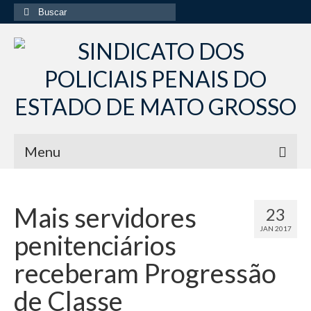
Buscar
por:
Menu
Início
Mais servidores
23
Institucional
JAN 2017
penitenciários
Diretoria Sindsppen
receberam Progressão
Histórico do Sindsppen
de Classe
Histórico do Sistema Penitenciário do Estado