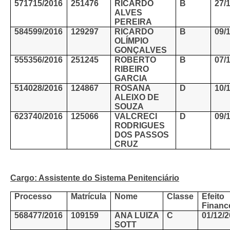
571715/2016
251476
RICARDO
B
27/
ALVES
PEREIRA
584599/2016
129297
RICARDO
B
09/
OLÍMPIO
GONÇALVES
555356/2016
251245
ROBERTO
B
07/
RIBEIRO
GARCIA
514028/2016
124867
ROSANA
D
10/
ALEIXO DE
SOUZA
623740/2016
125066
VALCRECI
D
09/
RODRIGUES
DOS PASSOS
CRUZ
Cargo: Assistente do Sistema Penitenciário
Processo
Matrícula
Nome
Classe
Efeito
Financ
568477/2016
109159
ANA LUIZA
C
01/12/
SOTT