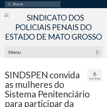
Buscar
por:
Menu
Início
SINDSPEN convida
6
Institucional
OUT 2016
as mulheres do
Diretoria Sindsppen
Sistema Penitenciário
Histórico do Sindsppen
para participar da
Histórico do Sistema Penitenciário do Estado