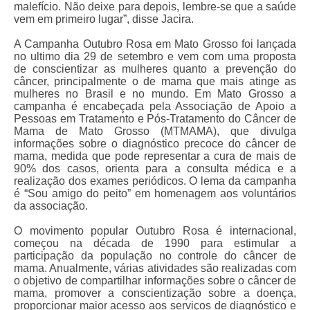
malefício. Não deixe para depois, lembre-se que a saúde
vem em primeiro lugar”, disse Jacira.
Pautas Nacionais
A Campanha Outubro Rosa em Mato Grosso foi lançada
Convênios
no ultimo dia 29 de setembro e vem com uma proposta
de conscientizar as mulheres quanto a prevenção do
Fale Conosco
câncer, principalmente o de mama que mais atinge as
mulheres no Brasil e no mundo. Em Mato Grosso a
campanha é encabeçada pela Associação de Apoio a
Permutas Disponíveis
Pessoas em Tratamento e Pós-Tratamento do Câncer de
Mama de Mato Grosso (MTMAMA), que divulga
Área do Filiado
informações sobre o diagnóstico precoce do câncer de
mama, medida que pode representar a cura de mais de
Regimento interno do Sindsppen
90% dos casos, orienta para a consulta médica e a
realização dos exames periódicos. O lema da campanha
é “Sou amigo do peito” em homenagem aos voluntários
da associação.
O movimento popular Outubro Rosa é internacional,
começou na década de 1990 para estimular a
participação da população no controle do câncer de
mama. Anualmente, várias atividades são realizadas com
o objetivo de compartilhar informações sobre o câncer de
mama, promover a conscientização sobre a doença,
proporcionar maior acesso aos serviços de diagnóstico e