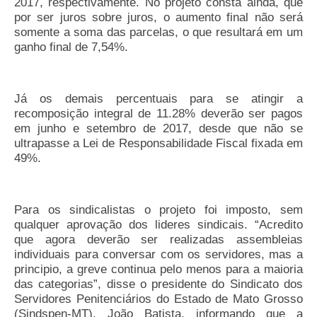
2017, respectivamente. No projeto consta ainda, que
por ser juros sobre juros, o aumento final não será
Pautas Nacionais
somente a soma das parcelas, o que resultará em um
ganho final de 7,54%.
Convênios
Fale Conosco
Já os demais percentuais para se atingir a
Permutas Disponíveis
recomposição integral de 11.28% deverão ser pagos
em junho e setembro de 2017, desde que não se
Área do Filiado
ultrapasse a Lei de Responsabilidade Fiscal fixada em
49%.
Regimento interno do Sindsppen
Para os sindicalistas o projeto foi imposto, sem
qualquer aprovação dos lideres sindicais. “Acredito
que agora deverão ser realizadas assembleias
individuais para conversar com os servidores, mas a
principio, a greve continua pelo menos para a maioria
das categorias”, disse o presidente do Sindicato dos
Servidores Penitenciários do Estado de Mato Grosso
(Sindspen-MT), João Batista, informando que a