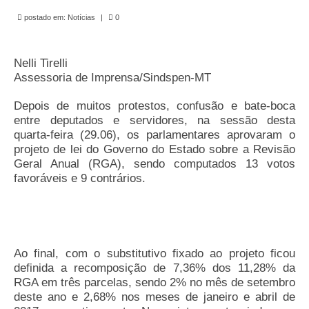
de Mato Grosso
postado em:
Notícias
|
0
Formulário de Requerimento Padrão Sindsppen
Nelli Tirelli
Estatuto do Sindsppen
Assessoria de Imprensa/Sindspen-MT
Tabela Salarial do Sistema Penitenciário
Depois de muitos protestos, confusão e bate-boca
Serviços prestados pelo Sindicato dos
entre deputados e servidores, na sessão desta
Servidores Penitenciários de Mato Grosso
quarta-feira (29.06), os parlamentares aprovaram o
projeto de lei do Governo do Estado sobre a Revisão
Filie-se
Geral Anual (RGA), sendo computados 13 votos
favoráveis e 9 contrários.
Notícias Gerais
Artigos
Esportes
Ao final, com o substitutivo fixado ao projeto ficou
definida a recomposição de 7,36% dos 11,28% da
Nota de Falecimento
RGA em três parcelas, sendo 2% no mês de setembro
deste ano e 2,68% nos meses de janeiro e abril de
Notícias