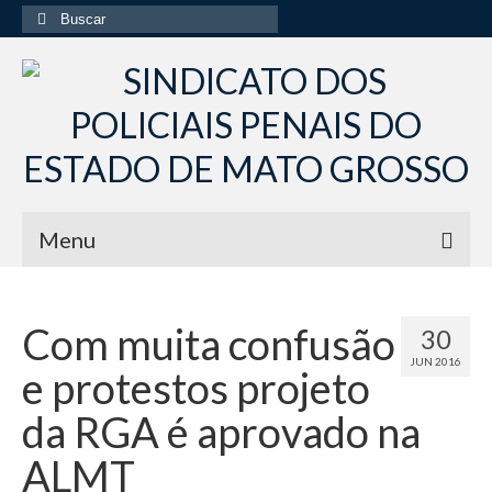
Buscar
por:
Menu
Início
Com muita confusão
30
Institucional
JUN 2016
e protestos projeto
Diretoria Sindsppen
da RGA é aprovado na
Histórico do Sindsppen
ALMT
Histórico do Sistema Penitenciário do Estado